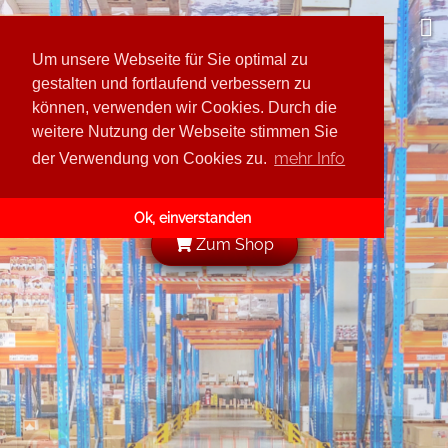
Leis GmbH
Um unsere Webseite für Sie optimal zu
Über uns
gestalten und fortlaufend verbessern zu
können, verwenden wir Cookies. Durch die
Sortimentvorschau
weitere Nutzung der Webseite stimmen Sie
Kunde werden
Rodnaja Derewnja
mehr Info
der Verwendung von Cookies zu.
Karriere
Katjuscha
Ok, einverstanden
Tabea
Zum Shop
Omas Gurken
Leis
Lidia
Baba Manja