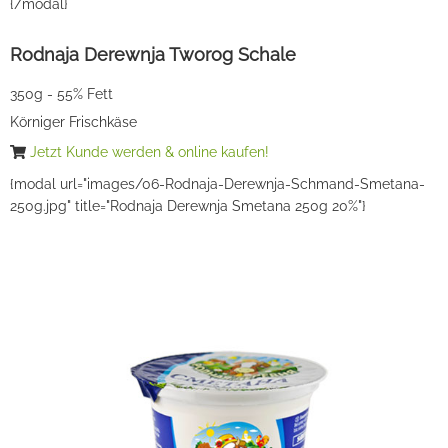
{/modal}
Rodnaja Derewnja Tworog Schale
350g - 55% Fett
Körniger Frischkäse
Jetzt Kunde werden & online kaufen!
{modal url="images/06-Rodnaja-Derewnja-Schmand-Smetana-
250g.jpg" title="Rodnaja Derewnja Smetana 250g 20%"}