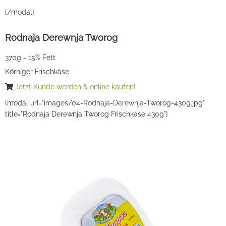
{/modal}
Rodnaja Derewnja Tworog
370g - 15% Fett
Körniger Frischkäse
Jetzt Kunde werden & online kaufen!
{modal url="images/04-Rodnaja-Derewnja-Tworog-430g.jpg"
title="Rodnaja Derewnja Tworog Frischkäse 430g"}