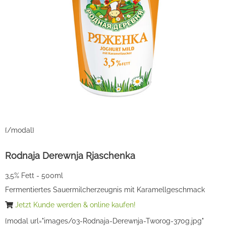
{/modal}
Rodnaja Derewnja Rjaschenka
3,5% Fett - 500ml
Fermentiertes Sauermilcherzeugnis mit Karamellgeschmack
Jetzt Kunde werden & online kaufen!
{modal url="images/03-Rodnaja-Derewnja-Tworog-370g.jpg"