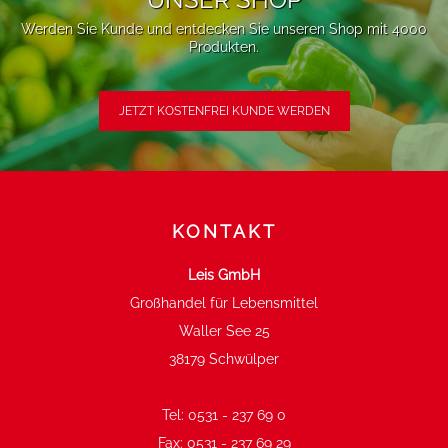
Werden Sie Kunde und entdecken Sie unseren Shop mit 4000
Produkten.
JETZT KOSTENFREI KUNDE WERDEN
KONTAKT
Leis GmbH
Großhandel für Lebensmittel
Waller See 25
38179 Schwülper
Tel:
0531 - 237 69 0
Fax:
0531 - 237 69 29