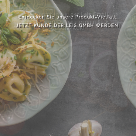
Online shoppen mit weit über 4000
Willkommen bei der Leis GmbH
Entdecken Sie unsere Produkt-Vielfalt.
Artikel.
LEBENSMITTEL MIT QUALITÄT &
JETZT KUNDE DER LEIS GMBH WERDEN!
NOCH FRAGEN? WIR BERATEN SIE
GESCHMACK!
GERNE!