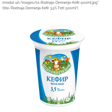
{modal url="images/01-Rodnaja-Derewnja-Kefir-500ml.jpg"
title="Rodnaja Derewnja Kefir 3,5% Fett 500ml"}