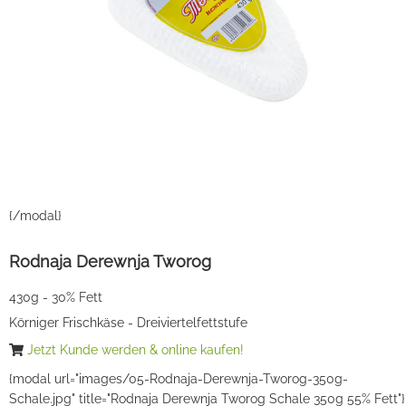
{/modal}
Rodnaja Derewnja Tworog
430g - 30% Fett
Körniger Frischkäse - Dreiviertelfettstufe
Jetzt Kunde werden & online kaufen!
{modal url="images/05-Rodnaja-Derewnja-Tworog-350g-
Schale.jpg" title="Rodnaja Derewnja Tworog Schale 350g 55% Fett"}