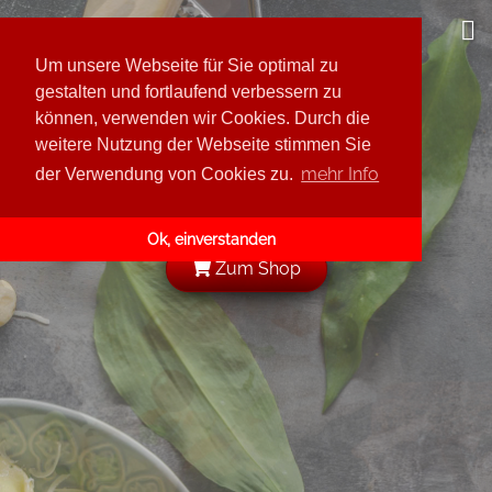
Leis GmbH
Um unsere Webseite für Sie optimal zu
Über uns
gestalten und fortlaufend verbessern zu
können, verwenden wir Cookies. Durch die
Sortimentvorschau
weitere Nutzung der Webseite stimmen Sie
Kunde werden
Rodnaja Derewnja
mehr Info
der Verwendung von Cookies zu.
Karriere
Katjuscha
Ok, einverstanden
Tabea
Zum Shop
Omas Gurken
Leis
Lidia
Baba Manja