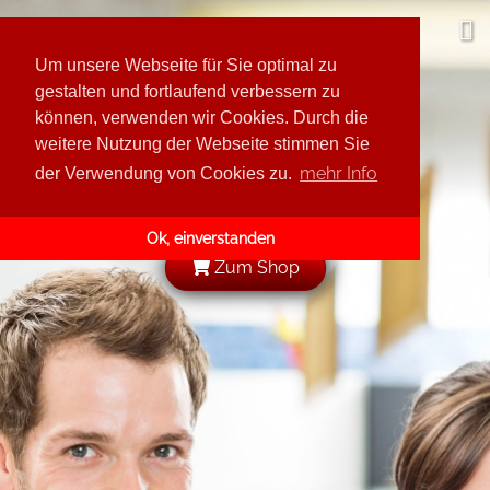
Leis GmbH
Um unsere Webseite für Sie optimal zu
Über uns
gestalten und fortlaufend verbessern zu
können, verwenden wir Cookies. Durch die
Sortimentvorschau
weitere Nutzung der Webseite stimmen Sie
Kunde werden
Rodnaja Derewnja
mehr Info
der Verwendung von Cookies zu.
Karriere
Katjuscha
Ok, einverstanden
Tabea
Zum Shop
Omas Gurken
Leis
Lidia
Baba Manja